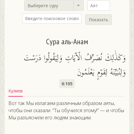
Выберите суру
Показать
Сура аль-Анам
وَكَذَٰلِكَ نُصَرِّفُ الْآيَاتِ وَلِيَقُولُوا دَرَسْتَ
وَلِنُبَيِّنَهُ لِقَوْمٍ يَعْلَمُونَ
6:105
Кулиев
Вот так Мы излагаем различным образом аяты,
чтобы они сказали: "Ты обучился этому!" — и чтобы
Мы разъяснили его людям знающим.