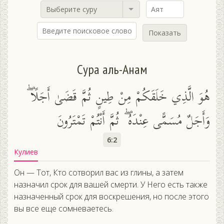
Выберите суру
Показать
Сура аль-Анам
هُوَ الَّذِي خَلَقَكُمْ مِنْ طِينٍ ثُمَّ قَضَىٰ أَجَلًا ۖ
وَأَجَلٌ مُسَمًّى عِنْدَهُ ۖ ثُمَّ أَنْتُمْ تَمْتَرُونَ
6:2
Кулиев
Он — Тот, Кто сотворил вас из глины, а затем
назначил срок для вашей смерти. У Него есть также
назначенный срок для воскрешения, но после этого
вы все еще сомневаетесь.