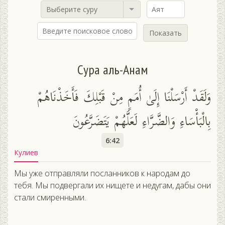
Выберите суру
Показать
Сура аль-Анам
وَلَقَدْ أَرْسَلْنَا إِلَىٰ أُمَمٍ مِنْ قَبْلِكَ فَأَخَذْنَاهُمْ
بِالْبَأْسَاءِ وَالضَّرَّاءِ لَعَلَّهُمْ يَتَضَرَّعُونَ
6:42
Кулиев
Мы уже отправляли посланников к народам до
тебя. Мы подвергали их нищете и недугам, дабы они
стали смиренными.