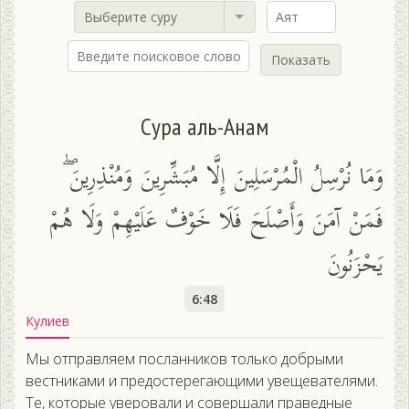
Выберите суру
Показать
Сура аль-Анам
وَمَا نُرْسِلُ الْمُرْسَلِينَ إِلَّا مُبَشِّرِينَ وَمُنْذِرِينَ ۖ
فَمَنْ آمَنَ وَأَصْلَحَ فَلَا خَوْفٌ عَلَيْهِمْ وَلَا هُمْ
يَحْزَنُونَ
6:48
Кулиев
Мы отправляем посланников только добрыми
вестниками и предостерегающими увещевателями.
Те, которые уверовали и совершали праведные