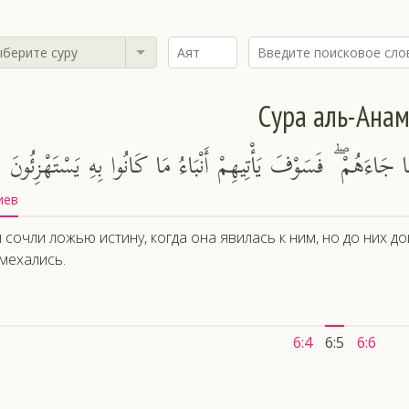
берите суру
Сура аль-Ана
َا جَاءَهُمْ ۖ فَسَوْفَ يَأْتِيهِمْ أَنْبَاءُ مَا كَانُوا بِهِ يَسْتَهْزِئُونَ
иев
 сочли ложью истину, когда она явилась к ним, но до них до
мехались.
6:4
6:5
6:6