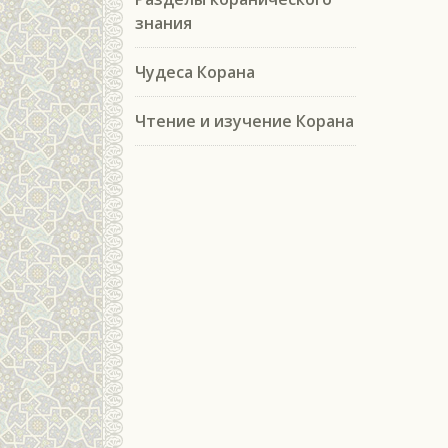
знания
Чудеса Корана
Чтение и изучение Корана