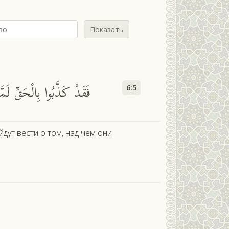
Показать
м
فَقَدْ كَذَّبُوا بِالْحَقِّ لَمّ
6:5
йдут вести о том, над чем они