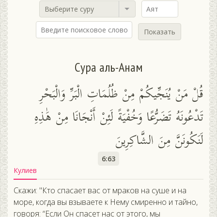
Выберите суру
Показать
Сура аль-Анам
قُلْ مَنْ يُنَجِّيكُمْ مِنْ ظُلُمَاتِ الْبَرِّ وَالْبَحْرِ
تَدْعُونَهُ تَضَرُّعًا وَخُفْيَةً لَئِنْ أَنْجَانَا مِنْ هَٰذِهِ
لَنَكُونَنَّ مِنَ الشَّاكِرِينَ
6:63
Кулиев
Скажи: "Кто спасает вас от мраков на суше и на
море, когда вы взываете к Нему смиренно и тайно,
говоря: “Если Он спасет нас от этого, мы