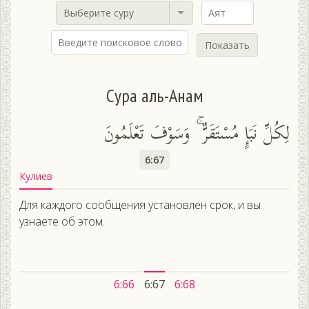
Выберите суру
Показать
Сура аль-Анам
لِكُلِّ نَبَإٍ مُسْتَقَرٌّ ۚ وَسَوْفَ تَعْلَمُونَ
6:67
Кулиев
Для каждого сообщения установлен срок, и вы
узнаете об этом.
6:66
6:67
6:68