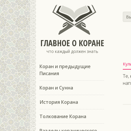
Вы
ГЛАВНОЕ О КОРАНЕ
что каждый должен знать
Кул
Коран и предыдущие
Писания
Те,
нап
Коран и Сунна
История Корана
Толкование Корана
Разделы коранического