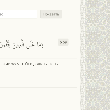
Показать
м
ذِكْرَىٰ لَعَلَّهُمْ يَتَّقُونَ
6:69
 за их расчет. Они должны лишь