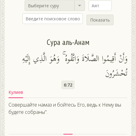
Выберите суру
Показать
Сура аль-Анам
وَأَنْ أَقِيمُوا الصَّلَاةَ وَاتَّقُوهُ ۚ وَهُوَ الَّذِي إِلَيْهِ
تُحْشَرُونَ
6:72
Кулиев
Совершайте намаз и бойтесь Его, ведь к Нему вы
будете собраны".