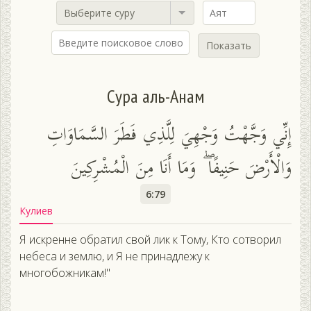
Выберите суру
Показать
Сура аль-Анам
إِنِّي وَجَّهْتُ وَجْهِيَ لِلَّذِي فَطَرَ السَّمَاوَاتِ
وَالْأَرْضَ حَنِيفًا ۖ وَمَا أَنَا مِنَ الْمُشْرِكِينَ
6:79
Кулиев
Я искренне обратил свой лик к Тому, Кто сотворил
небеса и землю, и Я не принадлежу к
многобожникам!"