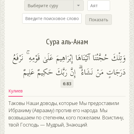
Выберите суру
Показать
Сура аль-Анам
وَتِلْكَ حُجَّتُنَا آتَيْنَاهَا إِبْرَاهِيمَ عَلَىٰ قَوْمِهِ ۚ نَرْفَعُ
دَرَجَاتٍ مَنْ نَشَاءُ ۗ إِنَّ رَبَّكَ حَكِيمٌ عَلِيمٌ
6:83
Кулиев
Таковы Наши доводы, которые Мы предоставили
Ибрахиму (Аврааму) против его народа. Мы
возвышаем по степеням, кого пожелаем. Воистину,
твой Господь — Мудрый, Знающий.