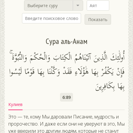
Выберите суру
Показать
Сура аль-Анам
أُولَٰئِكَ الَّذِينَ آتَيْنَاهُمُ الْكِتَابَ وَالْحُكْمَ وَالنُّبُوَّةَ ۚ
فَإِنْ يَكْفُرْ بِهَا هَٰؤُلَاءِ فَقَدْ وَكَّلْنَا بِهَا قَوْمًا لَيْسُوا
بِهَا بِكَافِرِينَ
6:89
Кулиев
Это — те, кому Мы даровали Писание, мудрость и
пророчество. И даже если они не уверуют в это, Мы
уже вверили это другим людям, которые не станут