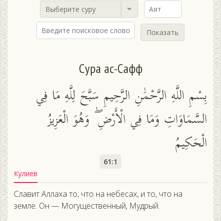
Выберите суру
Показать
Сура ас-Сафф
بِسْمِ اللَّهِ الرَّحْمَٰنِ الرَّحِيمِ سَبَّحَ لِلَّهِ مَا فِي
السَّمَاوَاتِ وَمَا فِي الْأَرْضِ ۖ وَهُوَ الْعَزِيزُ
الْحَكِيمُ
61:1
Кулиев
Славит Аллаха то, что на небесах, и то, что на
земле. Он — Могущественный, Мудрый.