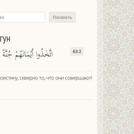
Показать
гун
اتَّخَذُوا أَيْمَانَهُمْ جُنَّةً
63:2
Воистину, скверно то, что они совершают!