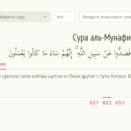
берите суру
Сура аль-Мунафи
 فَصَدُّوا عَنْ سَبِيلِ اللَّهِ ۚ إِنَّهُمْ سَاءَ مَا كَانُوا يَعْمَلُونَ
иев
 сделали свои клятвы щитом и сбили других с пути Аллаха. 
63:1
63:2
63:3