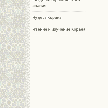
знания
Чудеса Корана
Чтение и изучение Корана