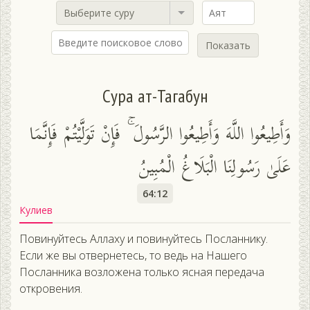
Выберите суру
Показать
Сура ат-Тагабун
وَأَطِيعُوا اللَّهَ وَأَطِيعُوا الرَّسُولَ ۚ فَإِنْ تَوَلَّيْتُمْ فَإِنَّمَا
عَلَىٰ رَسُولِنَا الْبَلَاغُ الْمُبِينُ
64:12
Кулиев
Повинуйтесь Аллаху и повинуйтесь Посланнику.
Если же вы отвернетесь, то ведь на Нашего
Посланника возложена только ясная передача
откровения.