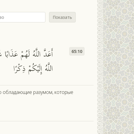
Показать
أَعَدَّ اللَّهُ لَهُمْ عَذَابًا ش
65:10
اللَّهُ إِلَيْكُمْ ذِكْرًا
, о обладающие разумом, которые