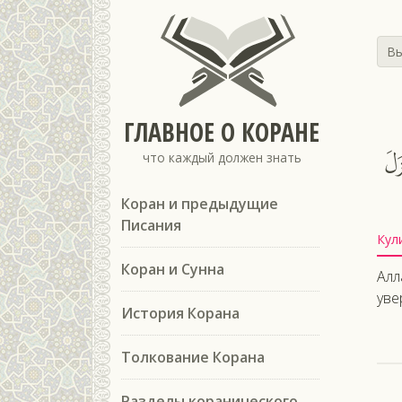
Вы
ГЛАВНОЕ О КОРАНЕ
َلَ
что каждый должен знать
Коран и предыдущие
Писания
Кул
Коран и Сунна
Алл
уве
История Корана
Толкование Корана
Разделы коранического