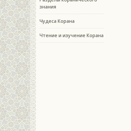
знания
Чудеса Корана
Чтение и изучение Корана