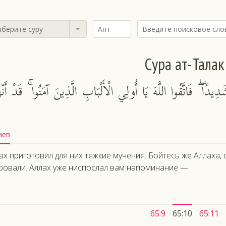
берите суру
Сура ат-Талак
َدِيدًا ۖ فَاتَّقُوا اللَّهَ يَا أُولِي الْأَلْبَابِ الَّذِينَ آمَنُوا ۚ قَدْ أَنْز
иев
ах приготовил для них тяжкие мучения. Бойтесь же Аллаха
ровали. Аллах уже ниспослал вам напоминание —
65:9
65:10
65:11