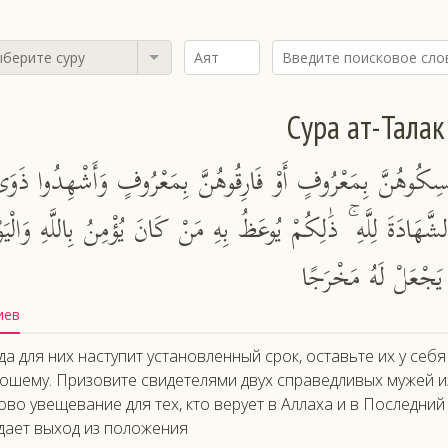
берите суру
Сура ат-Талак
أَمْسِكُوهُنَّ بِمَعْرُوفٍ أَوْ فَارِقُوهُنَّ بِمَعْرُوفٍ وَأَشْهِدُوا ذَوَي
َهَادَةَ لِلَّهِ ۚ ذَٰلِكُمْ يُوعَظُ بِهِ مَنْ كَانَ يُؤْمِنُ بِاللَّهِ وَالْيَوْ
َ يَجْعَلْ لَهُ مَخْرَجًا
иев
да для них наступит установленный срок, оставьте их у себ
ошему. Призовите свидетелями двух справедливых мужей из
ово увещевание для тех, кто верует в Аллаха и в Последний 
дает выход из положения