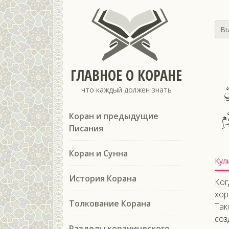
Вы
ГЛАВНОЕ О КОРАНЕ
ْ
что каждый должен знать
مِ
Коран и предыдущие
Писания
Коран и Сунна
Кул
История Корана
Ког
хор
Толкование Корана
Так
соз
Разделы коранического