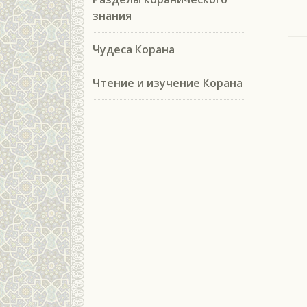
знания
Чудеса Корана
Чтение и изучение Корана