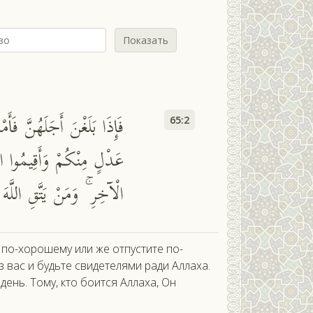
Показать
فَإِذَا بَلَغْنَ أَجَلَهُنَّ فَ
65:2
عَدْلٍ مِنْكُمْ وَأَقِيمُوا الشّ
الْآخِرِ ۚ وَمَنْ يَتَّقِ اللَّه
я по-хорошему или же отпустите по-
 вас и будьте свидетелями ради Аллаха.
день. Тому, кто боится Аллаха, Он