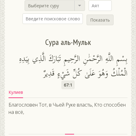
Выберите суру
Показать
Сура аль-Мульк
بِسْمِ اللَّهِ الرَّحْمَٰنِ الرَّحِيمِ تَبَارَكَ الَّذِي بِيَدِهِ
الْمُلْكُ وَهُوَ عَلَىٰ كُلِّ شَيْءٍ قَدِيرٌ
67:1
Кулиев
Благословен Тот, в Чьей Руке власть, Кто способен
на всё,