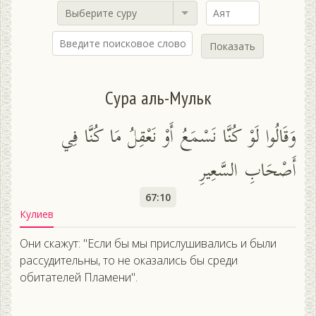
Выберите суру
Показать
Сура аль-Мульк
وَقَالُوا لَوْ كُنَّا نَسْمَعُ أَوْ نَعْقِلُ مَا كُنَّا فِي
أَصْحَابِ السَّعِيرِ
67:10
Кулиев
Они скажут: "Если бы мы прислушивались и были
рассудительны, то не оказались бы среди
обитателей Пламени".