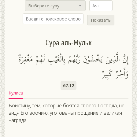
Выберите суру
Показать
Сура аль-Мульк
إِنَّ الَّذِينَ يَخْشَوْنَ رَبَّهُمْ بِالْغَيْبِ لَهُمْ مَغْفِرَةٌ
وَأَجْرٌ كَبِيرٌ
67:12
Кулиев
Воистину, тем, которые боятся своего Господа, не
видя Его воочию, уготованы прощение и великая
награда.