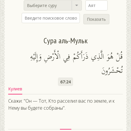
Выберите суру
Показать
Сура аль-Мульк
قُلْ هُوَ الَّذِي ذَرَأَكُمْ فِي الْأَرْضِ وَإِلَيْهِ
تُحْشَرُونَ
67:24
Кулиев
Скажи: "Он — Тот, Кто расселил вас по земле, и к
Нему вы будете собраны".