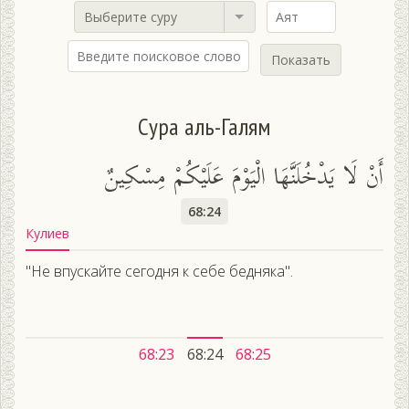
Выберите суру
Показать
Сура аль-Галям
أَنْ لَا يَدْخُلَنَّهَا الْيَوْمَ عَلَيْكُمْ مِسْكِينٌ
68:24
Кулиев
"Не впускайте сегодня к себе бедняка".
68:23
68:24
68:25