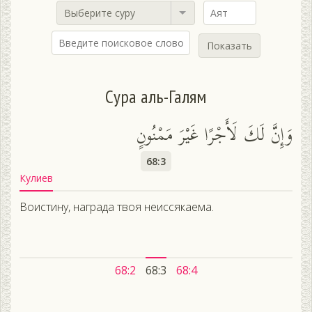
Выберите суру
Показать
Сура аль-Галям
وَإِنَّ لَكَ لَأَجْرًا غَيْرَ مَمْنُونٍ
68:3
Кулиев
Воистину, награда твоя неиссякаема.
68:2
68:3
68:4