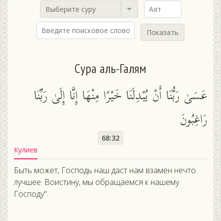
Выберите суру
Показать
Сура аль-Галям
عَسَىٰ رَبُّنَا أَنْ يُبْدِلَنَا خَيْرًا مِنْهَا إِنَّا إِلَىٰ رَبِّنَا
رَاغِبُونَ
68:32
Кулиев
Быть может, Господь наш даст нам взамен нечто
лучшее. Воистину, мы обращаемся к нашему
Господу".