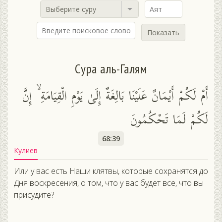
Выберите суру
Показать
Сура аль-Галям
أَمْ لَكُمْ أَيْمَانٌ عَلَيْنَا بَالِغَةٌ إِلَىٰ يَوْمِ الْقِيَامَةِ ۙ إِنَّ
لَكُمْ لَمَا تَحْكُمُونَ
68:39
Кулиев
Или у вас есть Наши клятвы, которые сохранятся до
Дня воскресения, о том, что у вас будет все, что вы
присудите?