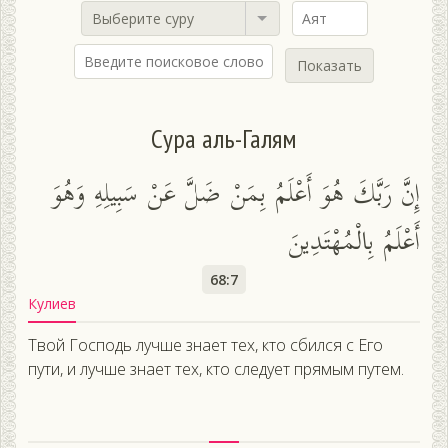
Выберите суру
Показать
Сура аль-Галям
إِنَّ رَبَّكَ هُوَ أَعْلَمُ بِمَنْ ضَلَّ عَنْ سَبِيلِهِ وَهُوَ
أَعْلَمُ بِالْمُهْتَدِينَ
68:7
Кулиев
Твой Господь лучше знает тех, кто сбился с Его
пути, и лучше знает тех, кто следует прямым путем.