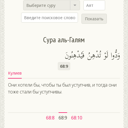
Выберите суру
Показать
Сура аль-Галям
وَدُّوا لَوْ تُدْهِنُ فَيُدْهِنُونَ
68:9
Кулиев
Они хотели бы, чтобы ты был уступчив, и тогда они
тоже стали бы уступчивы.
68:8
68:9
68:10