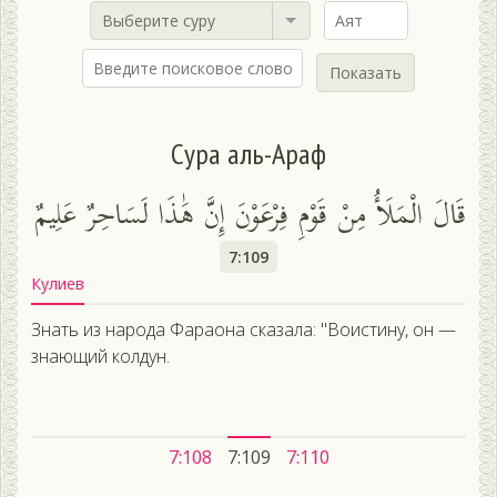
Выберите суру
Показать
Сура аль-Араф
قَالَ الْمَلَأُ مِنْ قَوْمِ فِرْعَوْنَ إِنَّ هَٰذَا لَسَاحِرٌ عَلِيمٌ
7:109
Кулиев
Знать из народа Фараона сказала: "Воистину, он —
знающий колдун.
7:108
7:109
7:110