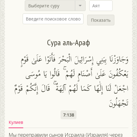
Выберите суру
Показать
Сура аль-Араф
وَجَاوَزْنَا بِبَنِي إِسْرَائِيلَ الْبَحْرَ فَأَتَوْا عَلَىٰ قَوْمٍ
يَعْكُفُونَ عَلَىٰ أَصْنَامٍ لَهُمْ ۚ قَالُوا يَا مُوسَى
اجْعَلْ لَنَا إِلَٰهًا كَمَا لَهُمْ آلِهَةٌ ۚ قَالَ إِنَّكُمْ قَوْمٌ
تَجْهَلُونَ
7:138
Кулиев
Мы переправили сынов Исраила (Израиля) через