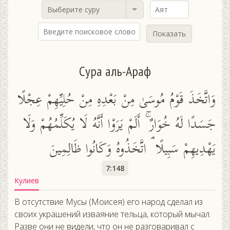
Выберите суру
Показать
Сура аль-Араф
وَاتَّخَذَ قَوْمُ مُوسَىٰ مِنْ بَعْدِهِ مِنْ حُلِيِّهِمْ عِجْلًا
جَسَدًا لَهُ خُوَارٌ ۚ أَلَمْ يَرَوْا أَنَّهُ لَا يُكَلِّمُهُمْ وَلَا
يَهْدِيهِمْ سَبِيلًا ۘ اتَّخَذُوهُ وَكَانُوا ظَالِمِينَ
7:148
Кулиев
В отсутствие Мусы (Моисея) его народ сделал из
своих украшений изваяние тельца, который мычал.
Разве они не видели, что он не разговаривал с