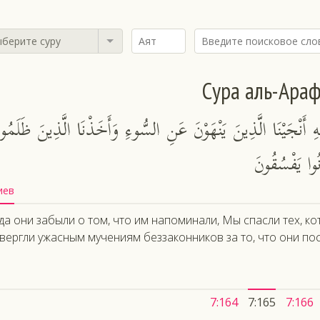
берите суру
Сура аль-Ара
هِ أَنْجَيْنَا الَّذِينَ يَنْهَوْنَ عَنِ السُّوءِ وَأَخَذْنَا الَّذِينَ ظَلَمُوا
وا يَفْسُقُونَ
иев
да они забыли о том, что им напоминали, Мы спасли тех, к
вергли ужасным мучениям беззаконников за то, что они пос
7:164
7:165
7:166