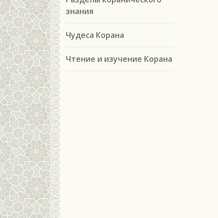
знания
Чудеса Корана
Чтение и изучение Корана