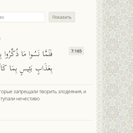
Показать
ф
فَلَمَّا نَسُوا مَا ذُكِّرُوا بِ
7:165
بِعَذَابٍ بَئِيسٍ بِمَا كَانُ
оторые запрещали творить злодеяния, и
тупали нечестиво.