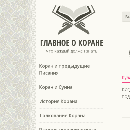
Вы
ГЛАВНОЕ О КОРАНЕ
что каждый должен знать
Коран и предыдущие
Писания
Кул
Коран и Сунна
Ког
под
История Корана
Толкование Корана
Разделы коранического