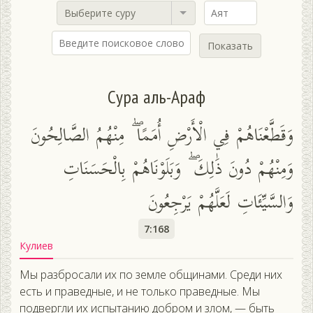
Выберите суру
Показать
Сура аль-Араф
وَقَطَّعْنَاهُمْ فِي الْأَرْضِ أُمَمًا ۖ مِنْهُمُ الصَّالِحُونَ
وَمِنْهُمْ دُونَ ذَٰلِكَ ۖ وَبَلَوْنَاهُمْ بِالْحَسَنَاتِ
وَالسَّيِّئَاتِ لَعَلَّهُمْ يَرْجِعُونَ
7:168
Кулиев
Мы разбросали их по земле общинами. Среди них
есть и праведные, и не только праведные. Мы
подвергли их испытанию добром и злом, — быть