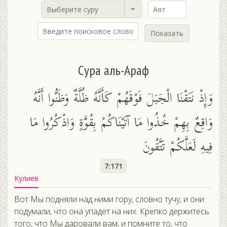
Выберите суру
Показать
Сура аль-Араф
وَإِذْ نَتَقْنَا الْجَبَلَ فَوْقَهُمْ كَأَنَّهُ ظُلَّةٌ وَظَنُّوا أَنَّهُ
وَاقِعٌ بِهِمْ خُذُوا مَا آتَيْنَاكُمْ بِقُوَّةٍ وَاذْكُرُوا مَا
فِيهِ لَعَلَّكُمْ تَتَّقُونَ
7:171
Кулиев
Вот Мы подняли над ними гору, словно тучу, и они
подумали, что она упадет на них. Крепко держитесь
того, что Мы даровали вам, и помните то, что