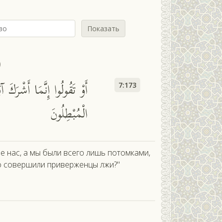
Показать
ф
أَوْ تَقُولُوا إِنَّمَا أَشْرَكَ آ
7:173
الْمُبْطِلُونَ
 нас, а мы были всего лишь потомками,
то совершили приверженцы лжи?"