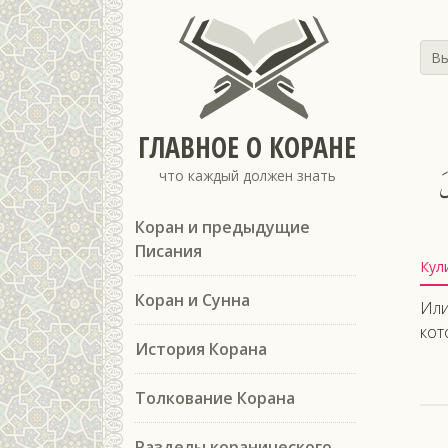
Вы
ГЛАВНОЕ О КОРАНЕ
َ
что каждый должен знать
Коран и предыдущие
Писания
Кул
Коран и Сунна
Или
кот
История Корана
Толкование Корана
Разделы коранического