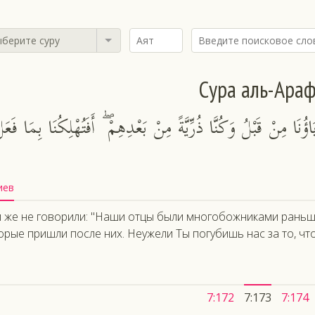
берите суру
Сура аль-Ара
بَاؤُنَا مِنْ قَبْلُ وَكُنَّا ذُرِّيَّةً مِنْ بَعْدِهِمْ ۖ أَفَتُهْلِكُنَا بِمَا فَعَل
иев
 же не говорили: "Наши отцы были многобожниками раньше
орые пришли после них. Неужели Ты погубишь нас за то, ч
7:172
7:173
7:174