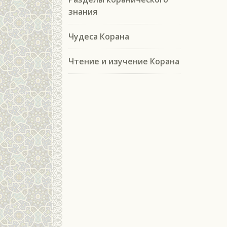
знания
Чудеса Корана
Чтение и изучение Корана