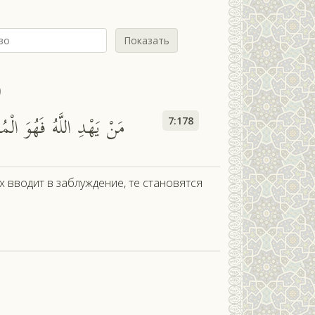
Показать
ф
مَنْ يَهْدِ اللَّهُ فَهُوَ الْ
7:178
ах вводит в заблуждение, те становятся