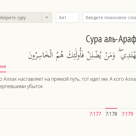
берите суру
Сура аль-Ара
مُهْتَدِي ۖ وَمَنْ يُضْلِلْ فَأُولَٰئِكَ هُمُ الْخَاسِرُونَ
иев
о Аллах наставляет на прямой путь, тот идет им. А кого Алл
ерпевшими убыток.
7:177
7:178
7:179