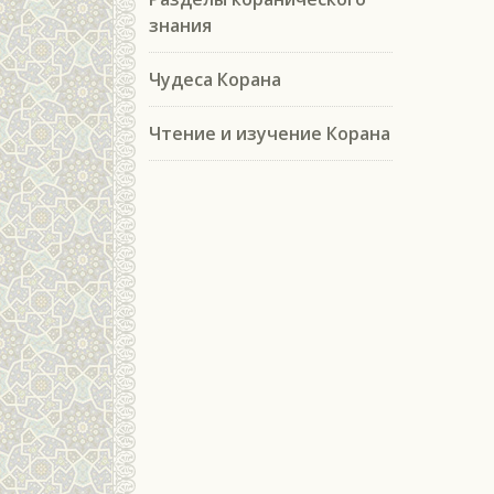
знания
Чудеса Корана
Чтение и изучение Корана