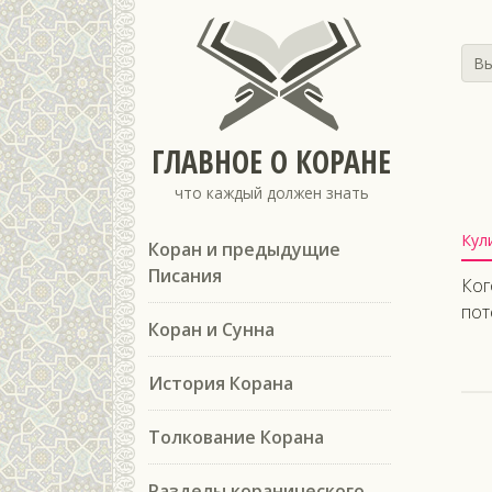
Вы
ГЛАВНОЕ О КОРАНЕ
что каждый должен знать
Кул
Коран и предыдущие
Писания
Ког
пот
Коран и Сунна
История Корана
Толкование Корана
Разделы коранического