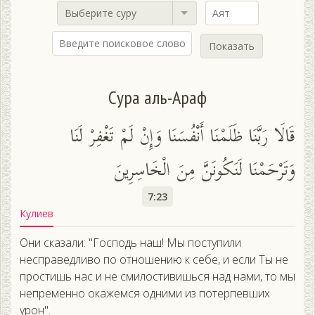
Выберите суру
Показать
Сура аль-Араф
قَالَا رَبَّنَا ظَلَمْنَا أَنْفُسَنَا وَإِنْ لَمْ تَغْفِرْ لَنَا
وَتَرْحَمْنَا لَنَكُونَنَّ مِنَ الْخَاسِرِينَ
7:23
Кулиев
Они сказали: "Господь наш! Мы поступили
несправедливо по отношению к себе, и если Ты не
простишь нас и не смилостивишься над нами, то мы
непременно окажемся одними из потерпевших
урон".