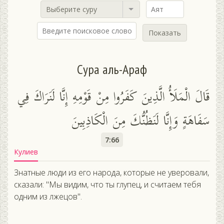
Выберите суру
Показать
Сура аль-Араф
قَالَ الْمَلَأُ الَّذِينَ كَفَرُوا مِنْ قَوْمِهِ إِنَّا لَنَرَاكَ فِي
سَفَاهَةٍ وَإِنَّا لَنَظُنُّكَ مِنَ الْكَاذِبِينَ
7:66
Кулиев
Знатные люди из его народа, которые не уверовали,
сказали: "Мы видим, что ты глупец, и считаем тебя
одним из лжецов".