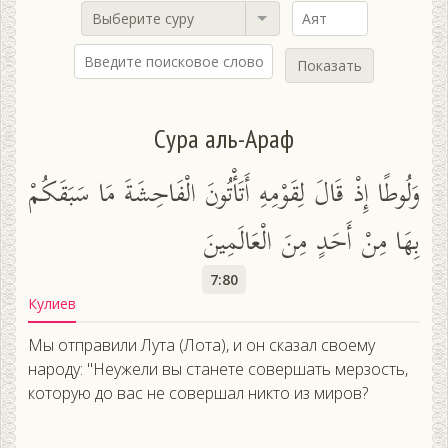
Выберите суру
Показать
Сура аль-Араф
وَلُوطًا إِذْ قَالَ لِقَوْمِهِ أَتَأْتُونَ الْفَاحِشَةَ مَا سَبَقَكُمْ
بِهَا مِنْ أَحَدٍ مِنَ الْعَالَمِينَ
7:80
Кулиев
Мы отправили Лута (Лота), и он сказал своему
народу: "Неужели вы станете совершать мерзость,
которую до вас не совершал никто из миров?