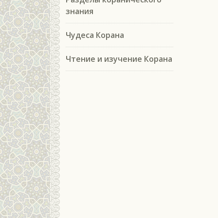
знания
Чудеса Корана
Чтение и изучение Корана