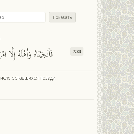
Показать
ф
فَأَنْجَيْنَاهُ وَأَهْلَهُ إِلَّا ا
7:83
числе оставшихся позади.