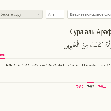
берите суру
Сура аль-Ара
مْرَأَتَهُ كَانَتْ مِنَ الْغَابِرِينَ
иев
спасли его и его семью, кроме жены, которая оказалась в 
7:82
7:83
7:84