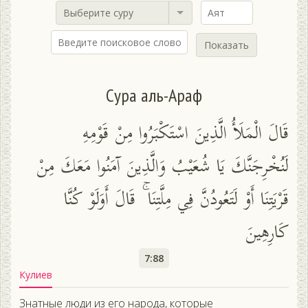
Выберите суру
Показать
Сура аль-Араф
قَالَ الْمَلَأُ الَّذِينَ اسْتَكْبَرُوا مِنْ قَوْمِهِ
لَنُخْرِجَنَّكَ يَا شُعَيْبُ وَالَّذِينَ آمَنُوا مَعَكَ مِنْ
قَرْيَتِنَا أَوْ لَتَعُودُنَّ فِي مِلَّتِنَا ۚ قَالَ أَوَلَوْ كُنَّا
كَارِهِينَ
7:88
Кулиев
Знатные люди из его народа, которые