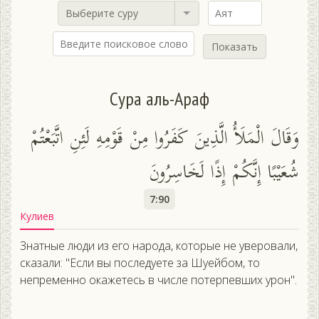
Выберите суру
Показать
Сура аль-Араф
وَقَالَ الْمَلَأُ الَّذِينَ كَفَرُوا مِنْ قَوْمِهِ لَئِنِ اتَّبَعْتُمْ
شُعَيْبًا إِنَّكُمْ إِذًا لَخَاسِرُونَ
7:90
Кулиев
Знатные люди из его народа, которые не уверовали,
сказали: "Если вы последуете за Шуейбом, то
непременно окажетесь в числе потерпевших урон".