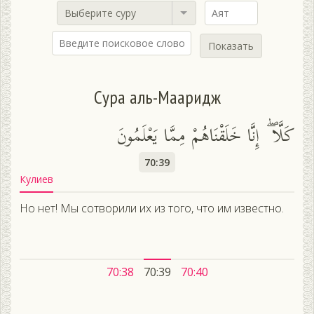
Выберите суру
Показать
Сура аль-Мааридж
كَلَّا ۖ إِنَّا خَلَقْنَاهُمْ مِمَّا يَعْلَمُونَ
70:39
Кулиев
Но нет! Мы сотворили их из того, что им известно.
70:38
70:39
70:40