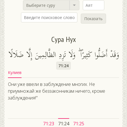
Выберите суру
Показать
Сура Нух
وَقَدْ أَضَلُّوا كَثِيرًا ۖ وَلَا تَزِدِ الظَّالِمِينَ إِلَّا ضَلَالًا
71:24
Кулиев
Они уже ввели в заблуждение многих. Не
приумножай же беззаконникам ничего, кроме
заблуждения!"
71:23
71:24
71:25