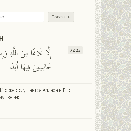
Показать
н
إِلَّا بَلَاغًا مِنَ اللَّهِ وَرِ
72:23
خَالِدِينَ فِيهَا أَبَدًا
 Кто же ослушается Аллаха и Его
дут вечно".