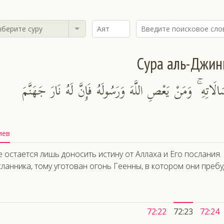
берите суру
Сура аль-Джин
سَالَاتِهِ ۚ وَمَنْ يَعْصِ اللَّهَ وَرَسُولَهُ فَإِنَّ لَهُ نَارَ جَهَنَّمَ
иев
 остается лишь доносить истину от Аллаха и Его послания.
ланника, тому уготован огонь Геенны, в котором они пребу
72:22
72:23
72:24