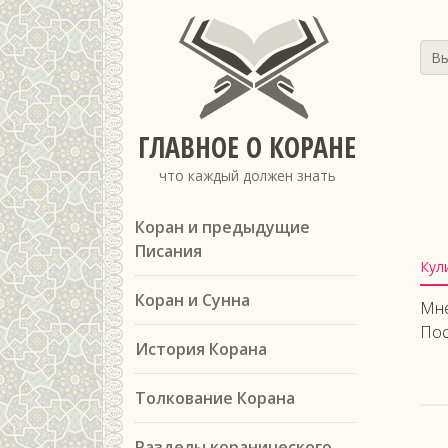
Вы
ГЛАВНОЕ О КОРАНЕ
что каждый должен знать
Коран и предыдущие
Писания
Кул
Коран и Сунна
Мне
Пос
История Корана
Толкование Корана
Разделы коранического