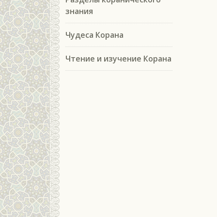
знания
Чудеса Корана
Чтение и изучение Корана