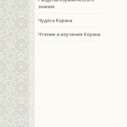
знания
Чудеса Корана
Чтение и изучение Корана