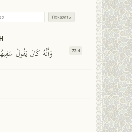
Показать
н
وَأَنَّهُ كَانَ يَقُولُ سَفِيه
72:4