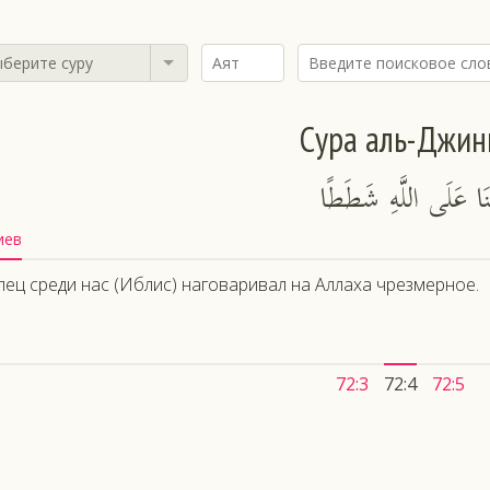
берите суру
Сура аль-Джин
ُنَا عَلَى اللَّهِ شَطَطًا
иев
пец среди нас (Иблис) наговаривал на Аллаха чрезмерное.
72:3
72:4
72:5