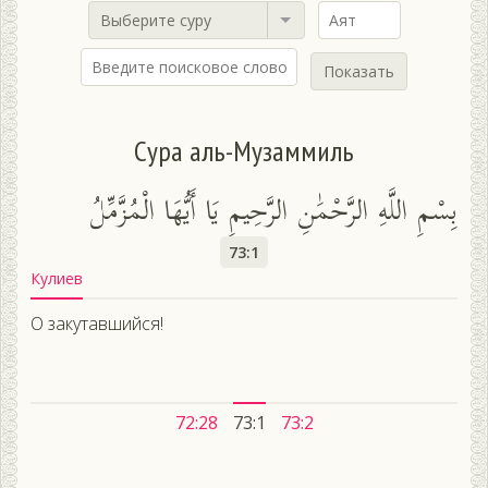
Выберите суру
Показать
Сура аль-Музаммиль
بِسْمِ اللَّهِ الرَّحْمَٰنِ الرَّحِيمِ يَا أَيُّهَا الْمُزَّمِّلُ
73:1
Кулиев
О закутавшийся!
72:28
73:1
73:2