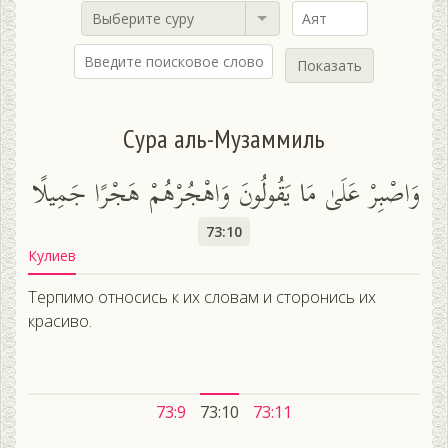
Выберите суру
Показать
Сура аль-Музаммиль
وَاصْبِرْ عَلَىٰ مَا يَقُولُونَ وَاهْجُرْهُمْ هَجْرًا جَمِيلًا
73:10
Кулиев
Терпимо относись к их словам и сторонись их
красиво.
73:9
73:10
73:11