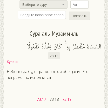
Выберите суру
Показать
Сура аль-Музаммиль
السَّمَاءُ مُنْفَطِرٌ بِهِ ۚ كَانَ وَعْدُهُ مَفْعُولًا
73:18
Кулиев
Небо тогда будет расколото, и обещание Его
непременно исполнится.
73:17
73:18
73:19