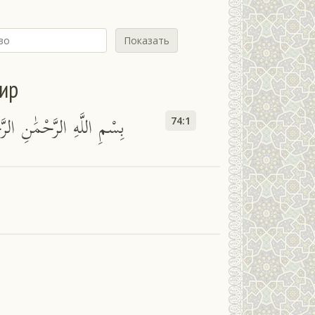
Показать
сир
بِسْمِ اللَّهِ الرَّحْمَٰنِ الرَّحِ
74:1