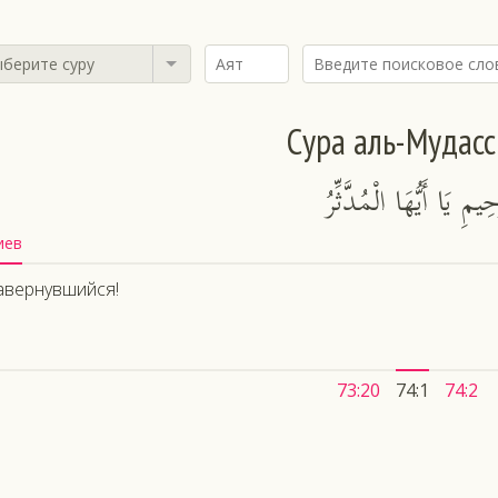
берите суру
Сура аль-Мудас
يمِ يَا أَيُّهَا الْمُدَّثِّرُ
иев
авернувшийся!
73:20
74:1
74:2