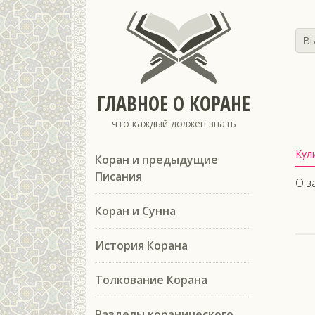
Вы
ГЛАВНОЕ О КОРАНЕ
что каждый должен знать
Кул
Коран и предыдущие
Писания
О з
Коран и Сунна
История Корана
Толкование Корана
Разделы коранического