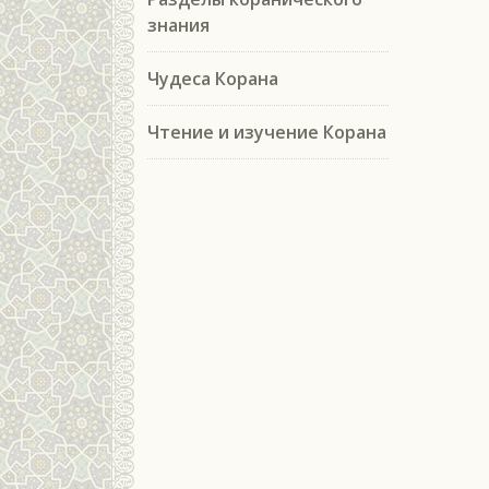
знания
Чудеса Корана
Чтение и изучение Корана