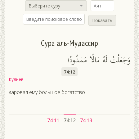
Выберите суру
Показать
Сура аль-Мудассир
وَجَعَلْتُ لَهُ مَالًا مَمْدُودًا
74:12
Кулиев
даровал ему большое богатство
74:11
74:12
74:13